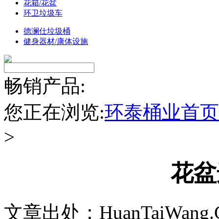
花箱/花盆
环卫垃圾车
德澜仕垃圾桶
健身器材/康体设施
畅销产品:
您正在浏览:
环泰桶业首页
>
花盆
文章出处：HuanTaiWang.