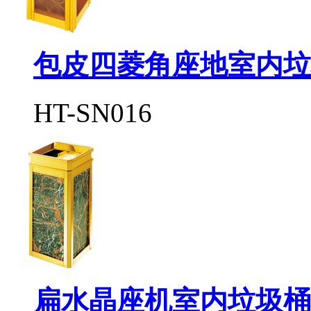
包皮四菱角座地室内垃
HT-SN016
扁水晶座机室内垃圾桶